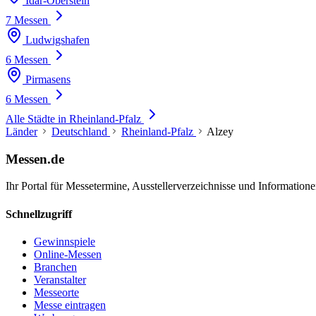
Idar-Oberstein
7 Messen
Ludwigshafen
6 Messen
Pirmasens
6 Messen
Alle Städte in Rheinland-Pfalz
Länder
Deutschland
Rheinland-Pfalz
Alzey
Messen.de
Ihr Portal für Messetermine, Ausstellerverzeichnisse und Informatio
Schnellzugriff
Gewinnspiele
Online-Messen
Branchen
Veranstalter
Messeorte
Messe eintragen