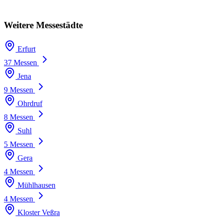
Weitere Messestädte
Erfurt
37 Messen
Jena
9 Messen
Ohrdruf
8 Messen
Suhl
5 Messen
Gera
4 Messen
Mühlhausen
4 Messen
Kloster Veßra