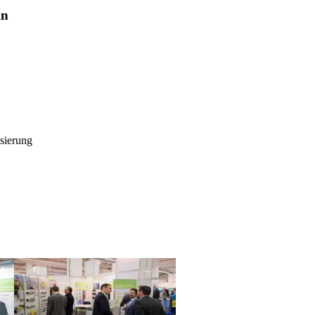
in
isierung