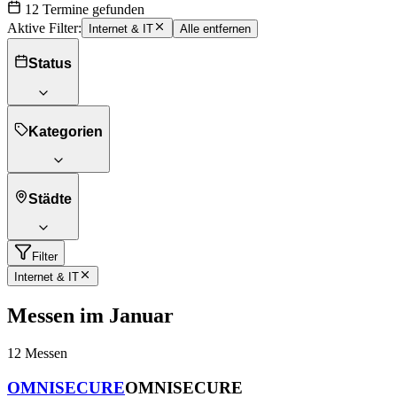
12 Termine gefunden
Aktive Filter:
Internet & IT
Alle entfernen
Status
Kategorien
Städte
Filter
Internet & IT
Messen im Januar
12
Messen
OMNISECURE
OMNISECURE