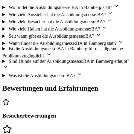
gilt als Fahrschein für alle Buslinien im Gesamtnetz der Stadtwerke
Wo findet die Ausbildungsmesse:BA in Bamberg statt?
Bamberg 1,5 Stunden vor Beginn und bis zu 4 Stunden nach
Wie viele Aussteller hat die Ausbildungsmesse:BA?
Veranstaltungsbeginn.
Wie viele Besucher hat die Ausbildungsmesse:BA?
Wie viele Hallen hat die Ausbildungsmesse:BA?
Seit wann gibt es die Ausbildungsmesse:BA?
Parkplätze
Wann findet die Ausbildungsmesse:BA in Bamberg statt?
Ist die Ausbildungsmesse:BA in Bamberg für das allgemeine
Unmittelbar um die brose ARENA befinden sich rund
1.300
Publikum zugänglich?
Sind Hunde auf der Ausbildungsmesse:BA in Bamberg erlaubt?
Parkplätze
auf S01 bis S09.
Was ist die Ausbildungsmesse:BA?
Hinweis:
Das Campieren und Abstellen von Wohnmobilen ist auf
den oben genannten Parkplätzen nicht gestattet.
Bewertungen und Erfahrungen
Kostenloser Busshuttle Service von den P+R Anlagen
Besucherbewertungen
Bei Veranstaltungen in der brose ARENA mit über 2.500 Besuchern
fährt zusätzlich ein kostenloser Busshuttle von den P+R Anlagen