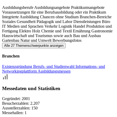
Berufsinformationsmesse der Region etabliert, die Ihnen als
Ausbildungsberufe
Ausbildungsangebote
Praktikumsangebote
Schülerin und Schüler zahlreiche Unternehmen und Institutionen
Voraussetzungen für eine Berufsausbildung oder ein Praktikum
präsentieren kann, um der Entscheidung für die berufliche Zukunft
Integrierte Ausbildung
Chancen ohne Studium
Branchen-Bereiche
Soziales
Gesundheit
Pädagogik und Labor
Dienstleistungen
Büro
ein Stück näher zu kommen.
IT
Medien und Sprachen
Verkehr
Logistik
Handel
Produktion und
Fertigung
Elektro
Holz
Chemie und Textil
Ernährung
Gastronomie
Hauswirtschaft und Tourismus
sowie auch Bau und Ausbau
Gartenbau
Natur und Umwelt
Bewerbungsfotos
Alle 27 Themenschwerpunkte anzeigen
Branchen
Existenzgründung
Berufs- und Studienwahl
Informations- und
Networkingplattform
Ausbildungsmessen
Messedaten und Statistiken
Gegründet:
2001
Besucherzahlen:
2.207
Ausstellerzahlen:
150
Messehallen:
1