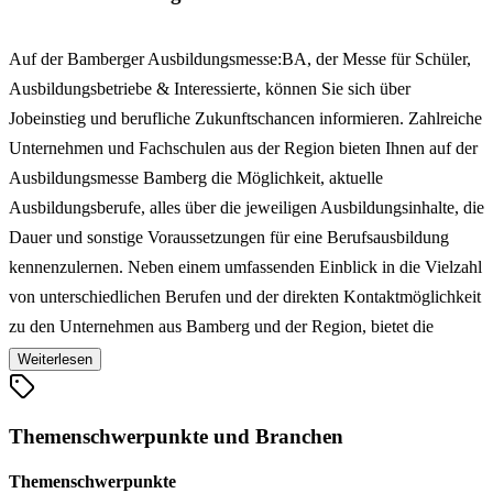
Auf der Bamberger Ausbildungsmesse:BA, der Messe für Schüler,
Ausbildungsbetriebe & Interessierte, können Sie sich über
Jobeinstieg und berufliche Zukunftschancen informieren. Zahlreiche
Unternehmen und Fachschulen aus der Region bieten Ihnen auf der
Ausbildungsmesse Bamberg die Möglichkeit, aktuelle
Ausbildungsberufe, alles über die jeweiligen Ausbildungsinhalte, die
Dauer und sonstige Voraussetzungen für eine Berufsausbildung
kennenzulernen. Neben einem umfassenden Einblick in die Vielzahl
von unterschiedlichen Berufen und der direkten Kontaktmöglichkeit
zu den Unternehmen aus Bamberg und der Region, bietet die
Ausbildungsmesse:BA ebenso die Gelegenheit, sich über
Weiterlesen
Praktikumsplätze zu informieren. Außerdem haben Sie die
Möglichkeit, vor Ort Bewerbungsfotos durch einen professionellen
Themenschwerpunkte und Branchen
Fotografen machen zu lassen. Die Bamberger
Ausbildungsmesse:BA hat sich mittlerweile zur größten
Themenschwerpunkte