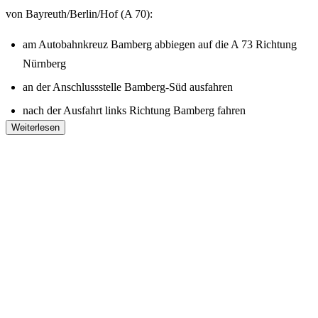
von Bayreuth/Berlin/Hof (A 70):
am Autobahnkreuz Bamberg abbiegen auf die A 73 Richtung
Nürnberg
an der Anschlussstelle Bamberg-Süd ausfahren
nach der Ausfahrt links Richtung Bamberg fahren
Weiterlesen
in Bamberg an der zweiten Ampel links abbiegen
nach circa 400 Metern sehen Sie auf der linken Seite die Halle
zweite Parkplatzeinfahrt (PKW-Parkplätze)
von Schweinfurt (A 70):
am Autobahnkreuz Bamberg abbiegen auf die A 73 Richtung
Nürnberg
an der Anschlussstelle Bamberg-Süd ausfahren
nach der Ausfahrt links Richtung Bamberg fahren