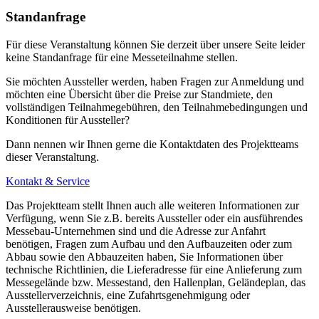
nach circa 400 Metern sehen Sie auf der linken Seite die Halle
Standanfrage
zweite Parkplatzeinfahrt (PKW-Parkplätze)
Für diese Veranstaltung können Sie derzeit über unsere Seite leider
von Coburg/Lichtenfels (B 173):
keine Standanfrage für eine Messeteilnahme stellen.
Sie möchten Aussteller werden, haben Fragen zur Anmeldung und
von der B 173 auf die Autobahn A 73 Richtung Nürnberg
möchten eine Übersicht über die Preise zur Standmiete, den
fahren
vollständigen Teilnahmegebühren, den Teilnahmebedingungen und
Konditionen für Aussteller?
an der Anschlussstelle Bamberg-Süd ausfahren
Dann nennen wir Ihnen gerne die Kontaktdaten des Projektteams
nach der Ausfahrt links Richtung Bamberg fahren
dieser Veranstaltung.
in Bamberg an der zweiten Ampel links abbiegen
Kontakt & Service
nach circa 400 Metern sehen Sie auf der linken Seite die Halle
Das Projektteam stellt Ihnen auch alle weiteren Informationen zur
Verfügung, wenn Sie z.B. bereits Aussteller oder ein ausführendes
zweite Parkplatzeinfahrt (PKW-Parkplätze)
Messebau-Unternehmen sind und die Adresse zur Anfahrt
benötigen, Fragen zum Aufbau und den Aufbauzeiten oder zum
Abbau sowie den Abbauzeiten haben, Sie Informationen über
technische Richtlinien, die Lieferadresse für eine Anlieferung zum
Mit den öffentlichen Verkehrsmitteln (ÖPNV)
Messegelände bzw. Messestand, den Hallenplan, Geländeplan, das
Ausstellerverzeichnis, eine Zufahrtsgenehmigung oder
Tagsüber
fährt die Linie 905 vom ZOB (Bahnsteig D) Richtung
Ausstellerausweise benötigen.