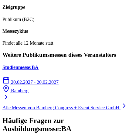
"Gereuth".
Zielgruppe
Zur Arena bitte an der Haltestelle "Mohnstraße" aussteigen.
Publikum (B2C)
Die Fahrzeit vom ZOB zur Haltestelle "Mohnstraße" beträgt ca. 11
Messezyklus
Minuten.
Findet alle 12 Monate statt
Ab 20 Uhr
fährt die Nachtbuslinie 936 vom ZOB (Bahnsteig B)
Richtung "Stadion".
Weitere Publikumsmessen dieses Veranstalters
Zur Arena bitte ebenfalls an der Haltestelle "Mohnstraße"
Studienmesse:BA
aussteigen.
20.02.2027 - 20.02.2027
Vom Hauptbahnhof
Bamberg
Falls Sie mit dem Zug am Hauptbahnhof in Bamberg ankommen,
Alle Messen von Bamberg Congress + Event Service GmbH
begeben Sie sich bitte zur Ludwigstraße, um den Busshuttle zu
nutzen.
Häufige Fragen zur
Ausbildungsmesse:BA
Hinweis:
Die Eintrittskarte zur Veranstaltung in der brose ARENA