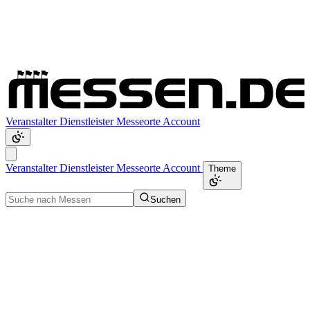
Veranstalter
Dienstleister
Messeorte
Account
Veranstalter
Dienstleister
Messeorte
Account
Theme
Suchen