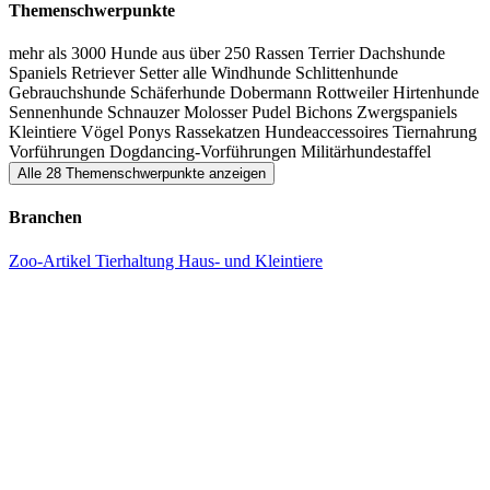
Themenschwerpunkte
mehr als 3000 Hunde aus über 250 Rassen
Terrier
Dachshunde
Spaniels
Retriever
Setter
alle Windhunde
Schlittenhunde
Gebrauchshunde
Schäferhunde
Dobermann
Rottweiler
Hirtenhunde
Sennenhunde
Schnauzer
Molosser
Pudel
Bichons
Zwergspaniels
Kleintiere
Vögel
Ponys
Rassekatzen
Hundeaccessoires
Tiernahrung
Vorführungen
Dogdancing-Vorführungen
Militärhundestaffel
Alle 28 Themenschwerpunkte anzeigen
Branchen
Zoo-Artikel
Tierhaltung
Haus- und Kleintiere