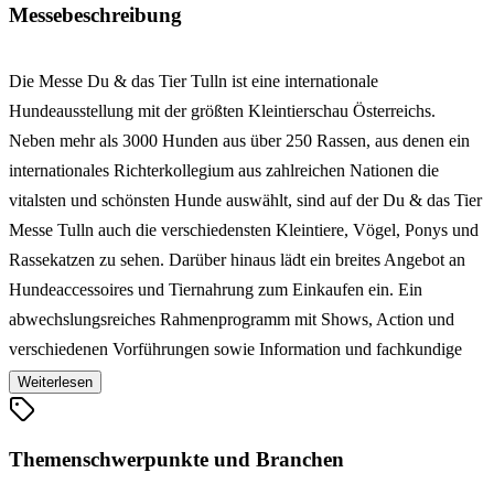
Messebeschreibung
Die Messe Du & das Tier Tulln ist eine internationale
Hundeausstellung mit der größten Kleintierschau Österreichs.
Neben mehr als 3000 Hunden aus über 250 Rassen, aus denen ein
internationales Richterkollegium aus zahlreichen Nationen die
vitalsten und schönsten Hunde auswählt, sind auf der Du & das Tier
Messe Tulln auch die verschiedensten Kleintiere, Vögel, Ponys und
Rassekatzen zu sehen. Darüber hinaus lädt ein breites Angebot an
Hundeaccessoires und Tiernahrung zum Einkaufen ein. Ein
abwechslungsreiches Rahmenprogramm mit Shows, Action und
verschiedenen Vorführungen sowie Information und fachkundige
Beratung rund um den Rassenhund machen die Tullner Du & das
Weiterlesen
Tier Messe zum Event für Tierfreunde und die ganze Familie.
Themenschwerpunkte und Branchen