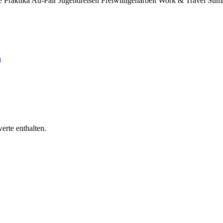
te
Praktika
Au-Pair
Jugendreisen
Freiwilligenarbeit Work & Travel
Sum
n
erte enthalten.