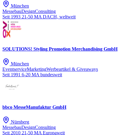
München
Messebau
Design
Consulting
Seit 1993
21-50 MA
DACH, weltweit
SOLUTIONS! Styling Promotion Merchandising GmbH
München
Eventservice
Marketing
Werbeartikel & Giveaways
Seit 1991
6-20 MA
bundesweit
bbco MesseManufaktur GmbH
Nürnberg
Messebau
Design
Consulting
Seit 2010
21-50 MA
Europaweit