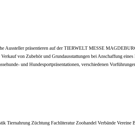
che Aussteller präsentieren auf der TIERWELT MESSE MAGDEBURG di
Der Verkauf von Zubehör und Grundausstattungen bei Anschaffung eine
Rassehunde- und Hundesportpräsentationen, verschiedenen Vorführ
stik
Tiernahrung
Züchtung
Fachliteratur
Zoohandel
Verbände
Vereine
B