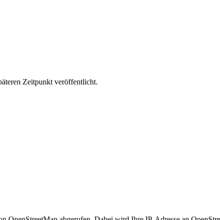
äteren Zeitpunkt veröffentlicht.
n OpenStreetMap abgerufen. Dabei wird Ihre IP-Adresse an OpenStre