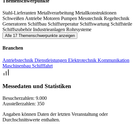
Themenschwerpunkte
Fachbesucher aus der gesamten Branche der Binnenschifffahrt in
Stahl-Lieferanten
Metallverarbeitung
Metallkonstruktionen
BeNeLux.
Schweißen
Antriebe
Motoren
Pumpen
Messtechnik
Regeltechnik
Generatoren
Schiffbau
Schiffsreperatur
Schiffswartung
Schiffsteile
Schiffszubehör
Industrieanlagen
Rohrsysteme
Alle 17 Themenschwerpunkte anzeigen
Branchen
Antriebstechnik
Dienstleistungen
Elektrotechnik
Kommunikation
Maschinenbau
Schifffahrt
Messedaten und Statistiken
Besucherzahlen:
9.000
Ausstellerzahlen:
350
Angaben können Daten der letzten Veranstaltung oder
Durchschnittswerte enthalten.