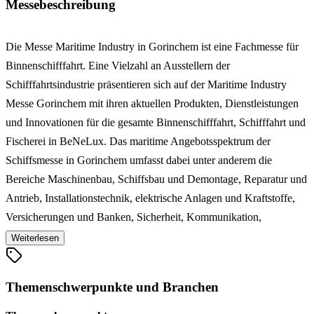
Messebeschreibung
Die Messe Maritime Industry in Gorinchem ist eine Fachmesse für
Binnenschifffahrt. Eine Vielzahl an Ausstellern der
Schifffahrtsindustrie präsentieren sich auf der Maritime Industry
Messe Gorinchem mit ihren aktuellen Produkten, Dienstleistungen
und Innovationen für die gesamte Binnenschifffahrt, Schifffahrt und
Fischerei in BeNeLux. Das maritime Angebotsspektrum der
Schiffsmesse in Gorinchem umfasst dabei unter anderem die
Bereiche Maschinenbau, Schiffsbau und Demontage, Reparatur und
Antrieb, Installationstechnik, elektrische Anlagen und Kraftstoffe,
Versicherungen und Banken, Sicherheit, Kommunikation,
Navigation und Schiffskomponenten, Handel und Güterverkehr,
Weiterlesen
Hafen und Infrastruktur, sowie Innenausbau und entsprechende
Dienstleistungen. Zahlreiche Möglichkeiten zum Aufbau und der
Themenschwerpunkte und Branchen
Pflege von Geschäftskontakten, machen die Maritime Industry in
Gorinchem darüber hinaus zu einer wertvollen Plattform für