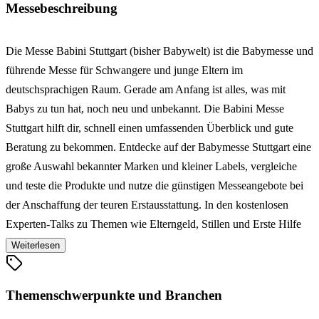
Messebeschreibung
Die Messe Babini Stuttgart (bisher Babywelt) ist die Babymesse und
führende Messe für Schwangere und junge Eltern im
deutschsprachigen Raum. Gerade am Anfang ist alles, was mit
Babys zu tun hat, noch neu und unbekannt. Die Babini Messe
Stuttgart hilft dir, schnell einen umfassenden Überblick und gute
Beratung zu bekommen. Entdecke auf der Babymesse Stuttgart eine
große Auswahl bekannter Marken und kleiner Labels, vergleiche
und teste die Produkte und nutze die günstigen Messeangebote bei
der Anschaffung der teuren Erstausstattung. In den kostenlosen
Experten-Talks zu Themen wie Elterngeld, Stillen und Erste Hilfe
kannst du deine Fragen stellen. Auf der Babini Stuttgart triffst du
Weiterlesen
außerdem Hebammen, Trageberater*innen, Stillberater*innen,
Elterngeldexperten und viele mehr.
Themenschwerpunkte und Branchen