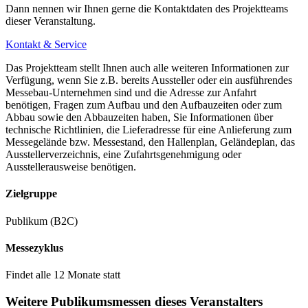
Reisezeiten und mehr Direktverbindungen per Bahn ermöglichen.
Dann nennen wir Ihnen gerne die Kontaktdaten des Projektteams
dieser Veranstaltung.
Kontakt & Service
Wie komme ich vom Flughafen zum Messegelände in Stuttgart?
Das Projektteam stellt Ihnen auch alle weiteren Informationen zur
Verfügung, wenn Sie z.B. bereits Aussteller oder ein ausführendes
Der internationale Flughafen verbindet Stuttgart direkt mit 123 Nah-
Messebau-Unternehmen sind und die Adresse zur Anfahrt
benötigen, Fragen zum Aufbau und den Aufbauzeiten oder zum
und Fernzielen in 30 Ländern. Durch die einzigartige Lage neben
Abbau sowie den Abbauzeiten haben, Sie Informationen über
dem Flughafen ist die Messe Stuttgart nur 355 Schritte entfernt.
technische Richtlinien, die Lieferadresse für eine Anlieferung zum
Messegelände bzw. Messestand, den Hallenplan, Geländeplan, das
Ausstellerverzeichnis, eine Zufahrtsgenehmigung oder
Ausstellerausweise benötigen.
Wo kann ich am Stuttgarter Messegelände parken?
Zielgruppe
Direkt am Messegelände stehen 6.700 Parkplätze zur Verfügung.
Publikum (B2C)
Zusätzlich können die angrenzenden Flughafenparkplätze genutzt
werden.
Messezyklus
Findet alle 12 Monate statt
Dank des dynamischen Parkleitsystems findet sich problemlos der
nächstgelegene freie Parkplatz. Reisende folgen dazu einfach den
Weitere Publikumsmessen dieses Veranstalters