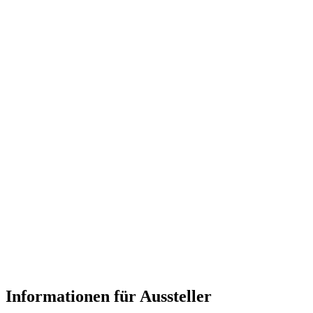
„Oldesloer Straße"
Parkplätze
Besucherparkplätze stehen Ihnen am Messegelände zur Verfügung.
Das Parken ist für Besucher der MesseHalle derzeit kostenfrei
(Stand: 19.02.2026 - Änderungen vorbehalten).
Informationen für Aussteller