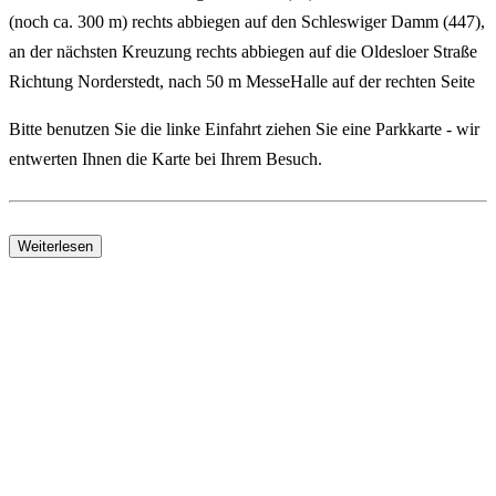
(noch ca. 300 m) rechts abbiegen auf den Schleswiger Damm (447),
an der nächsten Kreuzung rechts abbiegen auf die Oldesloer Straße
Richtung Norderstedt, nach 50 m MesseHalle auf der rechten Seite
Bitte benutzen Sie die linke Einfahrt ziehen Sie eine Parkkarte - wir
entwerten Ihnen die Karte bei Ihrem Besuch.
Mit den öffentlichen Verkehrsmitteln (ÖPNV)
Weiterlesen
U-Bahn U 2 ab Hauptbahnhof bis Niendorf Nord, umsteigen
auf Buslinie 21 bis Haltestelle „Mode Centrum“
Bus ab Hauptbahnhof ZOB, Buslinie 5 Richtung Burgwedel bis
Haltestelle „Oldesloer Straße“
Bus ab Bahnhof Altona Buslinie 183 bis Haltestelle „Oldesloer
Straße“
Bus ab S-Pinneberg und U-Garstedt Buslinie 195 bis Haltestelle