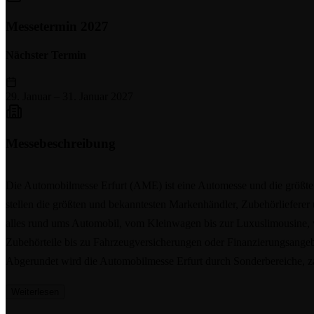
Messetermin 2027
Nächster Termin
29. Januar
–
31. Januar 2027
Messebeschreibung
Die Automobilmesse Erfurt (AME) ist eine Automesse und die größte 
stellen die größten und bekanntesten Markenhändler, Zubehörlieferer
alles rund ums Automobil, vom Kleinwagen bis zur Luxuslimousine
Zubehörteile bis zu Fahrzeugversicherungen oder Finanzierungsange
Abgerundet wird die Automobilmesse Erfurt durch Sonderbereiche, za
Weiterlesen