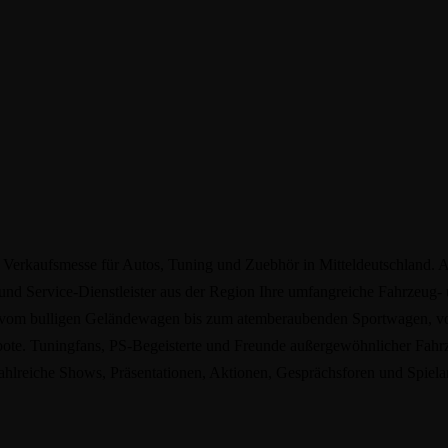
Verkaufsmesse für Autos, Tuning und Zuebhör in Mitteldeutschland. A
 und Service-Dienstleister aus der Region Ihre umfangreiche Fahrzeug-
, vom bulligen Geländewagen bis zum atemberaubenden Sportwagen, v
bote. Tuningfans, PS-Begeisterte und Freunde außergewöhnlicher Fahr
hlreiche Shows, Präsentationen, Aktionen, Gesprächsforen und Spiela