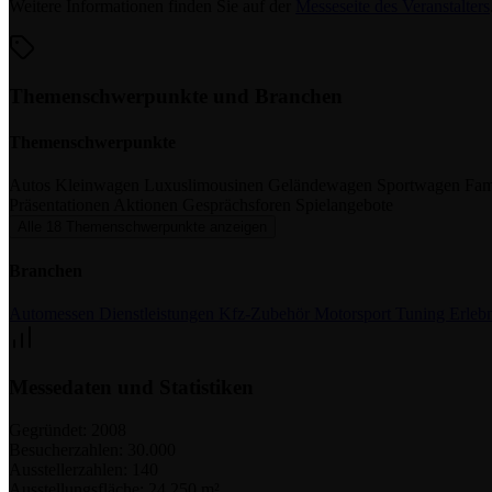
Weitere Informationen finden Sie auf der
Messeseite des Veranstalters
Themenschwerpunkte und Branchen
Themenschwerpunkte
Autos
Kleinwagen
Luxuslimousinen
Geländewagen
Sportwagen
Fam
Präsentationen
Aktionen
Gesprächsforen
Spielangebote
Alle 18 Themenschwerpunkte anzeigen
Branchen
Automessen
Dienstleistungen
Kfz-Zubehör
Motorsport
Tuning
Erleb
Messedaten und Statistiken
Gegründet:
2008
Besucherzahlen:
30.000
Ausstellerzahlen:
140
Ausstellungsfläche:
24.250 m²