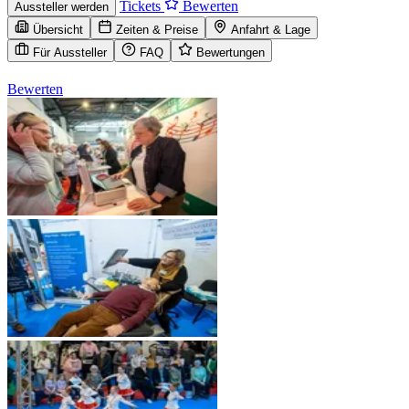
Tickets
Bewerten
Aussteller werden
Übersicht
Zeiten & Preise
Anfahrt & Lage
Für Aussteller
FAQ
Bewertungen
Bewerten