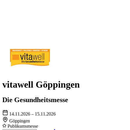
vitawell Göppingen
Die Gesundheitsmesse
14.11.2026 – 15.11.2026
Göppingen
Publikumsmesse