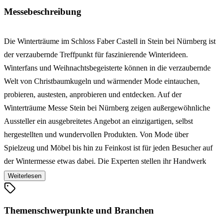
Messebeschreibung
Die Winterträume im Schloss Faber Castell in Stein bei Nürnberg ist
der verzaubernde Treffpunkt für faszinierende Winterideen.
Winterfans und Weihnachtsbegeisterte können in die verzaubernde
Welt von Christbaumkugeln und wärmender Mode eintauchen,
probieren, austesten, anprobieren und entdecken. Auf der
Winterträume Messe Stein bei Nürnberg zeigen außergewöhnliche
Aussteller ein ausgebreitetes Angebot an einzigartigen, selbst
hergestellten und wundervollen Produkten. Von Mode über
Spielzeug und Möbel bis hin zu Feinkost ist für jeden Besucher auf
der Wintermesse etwas dabei. Die Experten stellen ihr Handwerk
vor und lassen Interessierte am Herstellungsprozess teilhaben. Mit
Weiterlesen
Live-Shows und Vorträgen wird der Besuch der Weihnachtsmesse
zu einem echten Erlebnis. Auf der Winterträume im Schloss Faber
Themenschwerpunkte und Branchen
Castell in Stein bei Nürnberg darf man nämlich nicht nur zuschauen,