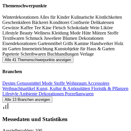
sondern auch mitmachen. Freunde von Kunst und Design sowie
Themenschwerpunkte
kreative Köpfe und Genussmenschen dürfen auf Entdeckungsreise
Winterdekorationen
Alles für Kinder
Kulinarische Köstlichkeiten
gehen und sich voll und ganz in der berauschenden Winterwelt
Geschenkideen
Bäckerei
Konditorei
Confiserie
Delikatessen
verlieren.
Gewürze
Kaffee
Tee
Käse
Fleisch
Schokolade
Wein
Liköre
Lifestyle
Beauty
Wellness
Kleidung
Mode
Hüte
Mützen
Stoffe
Textilwaren
Schmuck
Juweliere
Blumen
Dekorationen
Eisendekorationen
Gartenmöbel
Grills
Kamine
Handwerker
Holz
im Garten
Inneneinrichtung
Kunstobjekte für Haus & Garten
Papeterie
Schreibwaren
Buchhandlungen
Verlage
Alle 41 Themenschwerpunkte anzeigen
Branchen
Design
Genussmittel
Mode
Stoffe
Wohnraum
Accessoires
Weihnachtsartikel
Kunst, Kultur & Antiquitäten
Floristik & Pflanzen
Lifestyle
Ambiente
Dekorationen
Porzellanwaren
Alle 13 Branchen anzeigen
Messedaten und Statistiken
Ausstellerzahlen:
100