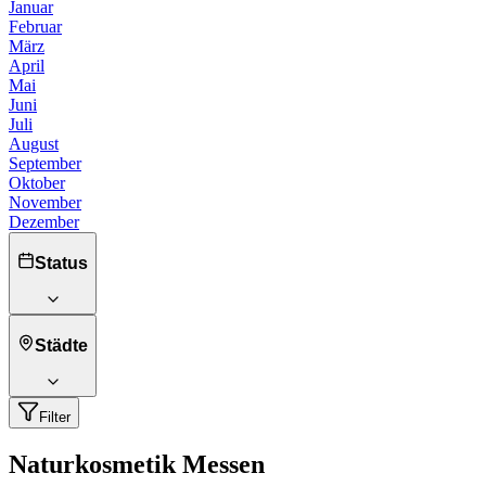
Januar
Februar
März
April
Mai
Juni
Juli
August
September
Oktober
November
Dezember
Status
Städte
Filter
Naturkosmetik Messen