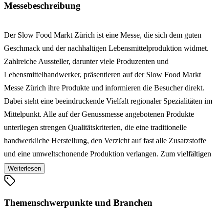
Messebeschreibung
Der Slow Food Markt Zürich ist eine Messe, die sich dem guten
Geschmack und der nachhaltigen Lebensmittelproduktion widmet.
Zahlreiche Aussteller, darunter viele Produzenten und
Lebensmittelhandwerker, präsentieren auf der Slow Food Markt
Messe Zürich ihre Produkte und informieren die Besucher direkt.
Dabei steht eine beeindruckende Vielfalt regionaler Spezialitäten im
Mittelpunkt. Alle auf der Genussmesse angebotenen Produkte
unterliegen strengen Qualitätskriterien, die eine traditionelle
handwerkliche Herstellung, den Verzicht auf fast alle Zusatzstoffe
und eine umweltschonende Produktion verlangen. Zum vielfältigen
Angebot gehören Getreideprodukte wie Brot, Backwaren und
Weiterlesen
Nudeln, Fleisch- und Wurstspezialitäten, Fisch und Meeresfrüchte,
Molkereiprodukte, Obst, Gemüse, Süßwaren wie Schokolade,
Themenschwerpunkte und Branchen
Konfitüren oder Honig, alkoholische und nicht-alkoholische