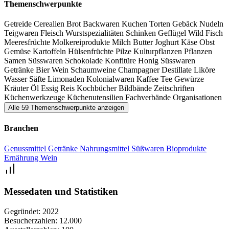
Getränke, Kolonialwaren wie Kaffee, Tee, Kräuter und Gewürze
Themenschwerpunkte
sowie Kulturpflanzen, Kochbücher und Küchenutensilien. Ein
Getreide
Cerealien
Brot
Backwaren
Kuchen
Torten
Gebäck
Nudeln
abwechslungsreiches Rahmenprogramm ergänzen das Angebot.
Teigwaren
Fleisch
Wurstspezialitäten
Schinken
Geflügel
Wild
Fisch
Verkostungen und weitere spannende Highlights machen den Slow
Meeresfrüchte
Molkereiprodukte
Milch
Butter
Joghurt
Käse
Obst
Gemüse
Kartoffeln
Hülsenfrüchte
Pilze
Kulturpflanzen
Pflanzen
Food Markt Zürich zu einem besonderen Erlebnis für Liebhaber
Samen
Süsswaren
Schokolade
Konfitüre
Honig
Süsswaren
regionaler, nationaler und internationaler Spezialitäten.
Getränke
Bier
Wein
Schaumweine
Champagner
Destillate
Liköre
Wasser
Säfte
Limonaden
Kolonialwaren
Kaffee
Tee
Gewürze
Kräuter
Öl
Essig
Reis
Kochbücher
Bildbände
Zeitschriften
Küchenwerkzeuge
Küchenutensilien
Fachverbände
Organisationen
Alle 59 Themenschwerpunkte anzeigen
Branchen
Genussmittel
Getränke
Nahrungsmittel
Süßwaren
Bioprodukte
Ernährung
Wein
Messedaten und Statistiken
Gegründet:
2022
Besucherzahlen:
12.000