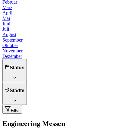
Februar
März
April
Mai
Juni
Juli
August
September
Oktober
November
Dezember
Status
Städte
Filter
Engineering Messen