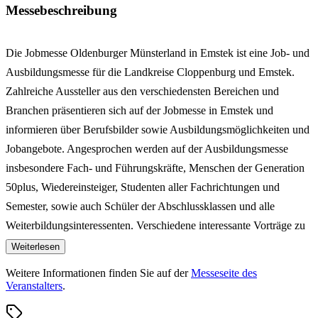
Messebeschreibung
Die Jobmesse Oldenburger Münsterland in Emstek ist eine Job- und
Ausbildungsmesse für die Landkreise Cloppenburg und Emstek.
Zahlreiche Aussteller aus den verschiedensten Bereichen und
Branchen präsentieren sich auf der Jobmesse in Emstek und
informieren über Berufsbilder sowie Ausbildungsmöglichkeiten und
Jobangebote. Angesprochen werden auf der Ausbildungsmesse
insbesondere Fach- und Führungskräfte, Menschen der Generation
50plus, Wiedereinsteiger, Studenten aller Fachrichtungen und
Semester, sowie auch Schüler der Abschlussklassen und alle
Weiterbildungsinteressenten. Verschiedene interessante Vorträge zu
aktuellen Themen des Arbeitsmarktes machen die Jobmesse in
Weiterlesen
Emstek darüber hinaus zu einer wichtigen Anlaufstelle in Zeiten des
Weitere Informationen finden Sie auf der
Messeseite des
demographischen Wandels dem Facharbeitermangel.
Veranstalters
.