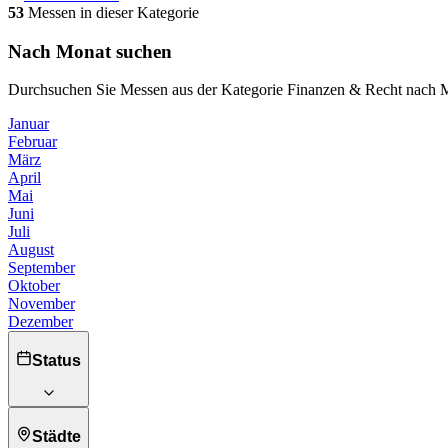
53
Messen in dieser Kategorie
Nach Monat suchen
Durchsuchen Sie Messen aus der Kategorie Finanzen & Recht nach 
Januar
Februar
März
April
Mai
Juni
Juli
August
September
Oktober
November
Dezember
Status
Städte