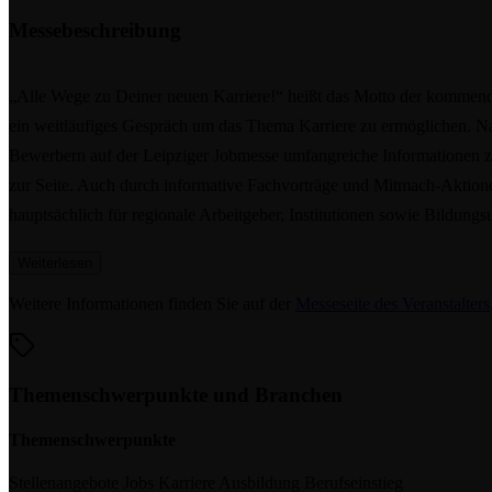
Messebeschreibung
„Alle Wege zu Deiner neuen Karriere!“ heißt das Motto der kommende
ein weitläufiges Gespräch um das Thema Karriere zu ermöglichen. Na
Bewerbern auf der Leipziger Jobmesse umfangreiche Informationen zu
zur Seite. Auch durch informative Fachvorträge und Mitmach-Aktionen 
hauptsächlich für regionale Arbeitgeber, Institutionen sowie Bildung
Weiterlesen
Weitere Informationen finden Sie auf der
Messeseite des Veranstalters
Themenschwerpunkte und Branchen
Themenschwerpunkte
Stellenangebote
Jobs
Karriere
Ausbildung
Berufseinstieg