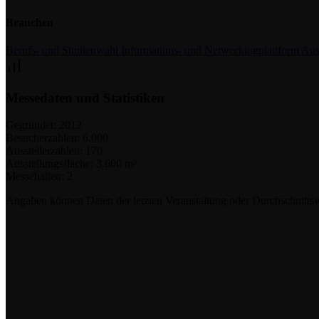
Branchen
Berufs- und Studienwahl
Informations- und Networkingplattform
Aus
Messedaten und Statistiken
Gegründet:
2012
Besucherzahlen:
6.000
Ausstellerzahlen:
170
Ausstellungsfläche:
3.600 m²
Messehallen:
2
Angaben können Daten der letzten Veranstaltung oder Durchschnittsw