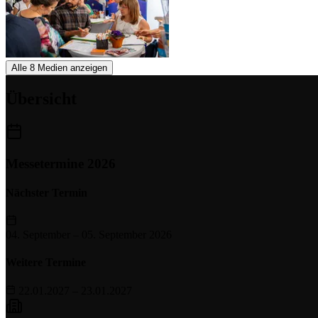
Alle 8 Medien anzeigen
Übersicht
Messetermine 2026
Nächster Termin
04. September
–
05. September 2026
Weitere Termine
22.01.2027 – 23.01.2027