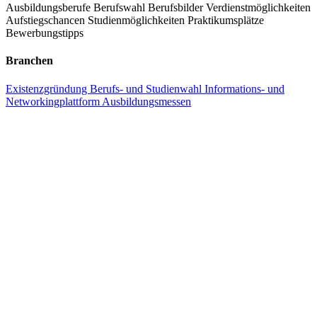
Ausbildungsberufe
Berufswahl
Berufsbilder
Verdienstmöglichkeiten
als wichtige Plattform für die berufliche Orientierung in der Region
Aufstiegschancen
Studienmöglichkeiten
Praktikumsplätze
etabliert und bietet eine wertvolle Unterstützung für Jugendliche bei
Bewerbungstipps
der Planung ihrer beruflichen Zukunft.
Branchen
Existenzgründung
Berufs- und Studienwahl
Informations- und
Networkingplattform
Ausbildungsmessen