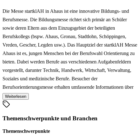
Die Messe startklAH in Ahaus ist eine innovative Bildungs- und
Berufsmesse. Die Bildungsmesse richtet sich primär an Schüler
sowie deren Eltern aus dem Einzugsgebiet der beteiligten
Berufskollegs (bspw. Ahaus, Gronau, Stadtlohn, Schöppingen,
Vreden, Gescher, Legden usw.). Das Hauptziel der startklAH Messe
Ahaus ist es, jungen Menschen bei der Berufswahl Orientierung zu
bieten. Dabei werden Berufe aus verschiedenen Aufgabenfeldern
vorgestellt, darunter Technik, Handwerk, Wirtschaft, Verwaltung,
Soziales und medizinische Berufe. Besucher der
Berufsorientierungsmesse erhalten umfassende Informationen über
Ausbildungsberufe, schulische Bildungsgänge und weitere wichtige
Weiterlesen
Aspekte für den Start ins Berufsleben. Neben den Berufskollegs
sind auch Kammern, Ausbildungsbotschafter, die Agentur für Arbeit
Themenschwerpunkte und Branchen
und zahlreiche andere Organisationen an der Ausbildungsmesse
beteiligt. Dies gewährleistet einen vielseitigen und praxisnahen
Themenschwerpunkte
Einblick in die Berufswelt. Die startklAH in Ahaus hat sich somit