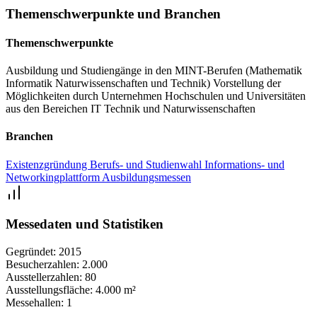
Traumberuf MINT Schülermesse Köln erhältst du von uns und
Themenschwerpunkte und Branchen
unserem Förderpartner, dem Bundesministerium für Bildung und
Forschung, ein Teilnahme-Zertifikat. Dieses kannst du deinem
Themenschwerpunkte
Lebenslauf bei einer künftigen Einschreibung bzw. Bewerbung
Ausbildung und Studiengänge in den MINT-Berufen (Mathematik
beifügen und damit deine Motivation unterstreichen.
Informatik
Naturwissenschaften und Technik)
Vorstellung der
Möglichkeiten durch Unternehmen
Hochschulen und Universitäten
aus den Bereichen IT
Technik und Naturwissenschaften
Branchen
Existenzgründung
Berufs- und Studienwahl
Informations- und
Networkingplattform
Ausbildungsmessen
Messedaten und Statistiken
Gegründet:
2015
Besucherzahlen:
2.000
Ausstellerzahlen:
80
Ausstellungsfläche:
4.000 m²
Messehallen:
1