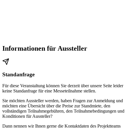
Während
größeren Veranstaltungen
stehen zusätzliche Parkplätze
auf der kleinen Allmend (P5, P6)
und/oder an der
Wölflistrasse
(P17)
zur Verfügung.
Bitte beachten Sie:
Das Wankdorf Center Parking ist kein offizieller
Messeparkplatz.
Informationen für Aussteller
Barrierefreie Parkplätze
Standanfrage
Im
expo Parking
stehen 5 Parkplätze für Menschen mit
Für diese Veranstaltung können Sie derzeit über unsere Seite leider
Behinderungen zur Verfügung:
keine Standanfrage für eine Messeteilnahme stellen.
UG 1: 3 Parkplätze
Sie möchten Aussteller werden, haben Fragen zur Anmeldung und
möchten eine Übersicht über die Preise zur Standmiete, den
UG 2: 2 Parkplätze
vollständigen Teilnahmegebühren, den Teilnahmebedingungen und
Konditionen für Aussteller?
Zudem gibt es auf den
Außenparkplätzen im P3
sowie an der
Dann nennen wir Ihnen gerne die Kontaktdaten des Projektteams
Tschäppätstraße
weitere Behindertenparkplätze.