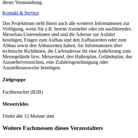
dieser Veranstaltung.
Kontakt & Service
Ladestationen für Elektrofahrzeuge
Das Projektteam stellt Ihnen auch alle weiteren Informationen zur
Verfügung, wenn Sie z.B. bereits Aussteller oder ein ausführendes
Messebau-Unternehmen sind und die Adresse zur Anfahrt
expo Parking stehen 2 Ladestationen zur Verfügung
benötigen, Fragen zum Aufbau und den Aufbauzeiten oder zum
Abbau sowie den Abbauzeiten haben, Sie Informationen über
zudem gibt es in Bern zahlreiche öffentliche Ladestationen für
technische Richtlinien, die Lieferadresse für eine Anlieferung zum
Elektroautos
Messegelände bzw. Messestand, den Hallenplan, Geländeplan, das
Ausstellerverzeichnis, eine Zufahrtsgenehmigung oder
Hinweis:
Für E-Bikes stehen zurzeit keine Ladestationen zur
Ausstellerausweise benötigen.
Verfügung.
Zielgruppe
Fachbesucher (B2B)
Messezyklus
Findet alle 12 Monate statt
Weitere Fachmessen dieses Veranstalters