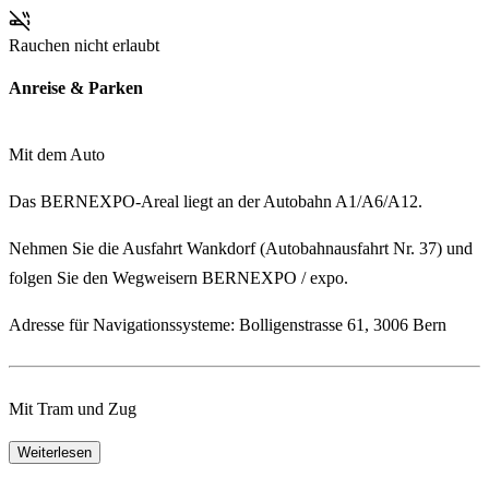
Rauchen nicht erlaubt
Anreise & Parken
Mit dem Auto
Das BERNEXPO-Areal liegt an der
Autobahn A1/A6/A12
.
Nehmen Sie die
Ausfahrt Wankdorf
(Autobahnausfahrt Nr. 37) und
folgen Sie den Wegweisern
BERNEXPO / expo
.
Adresse für Navigationssysteme:
Bolligenstrasse 61, 3006 Bern
Mit Tram und Zug
Weiterlesen
Nutzen Sie nach Möglichkeit die
S-Bahn nach Bahnhof Bern
Wankdorf
- dieser liegt in unmittelbarer Nähe zum Messegelände.