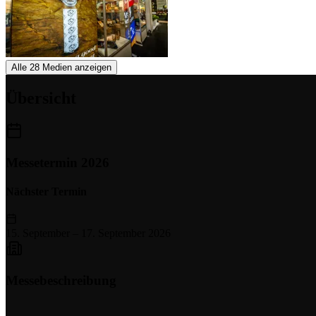
Alle 28 Medien anzeigen
Übersicht
Messetermin 2026
Nächster Termin
15. September
–
17. September 2026
Messebeschreibung