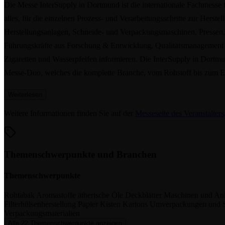
Die Messe InterSupply in Dortmund ist die internationale Fachmesse 
alles, für die einzelnen Prozess- und Verarbeitungsschritte zur Her
Herstellungsanlagen, Schneide- und Verpackungsmaschinen, Pressen, 
Führungskräfte aus Forschung & Entwicklung, Qualitätsmanagement und
Zigaretten und Wasserpfeifen informieren. Die InterSupply in Dortmun
Messe-Duo, welches die komplette Branche, vom Rohstoff bis zum En
Weiterlesen
Weitere Informationen finden Sie auf der
Messeseite des Veranstalters
Themenschwerpunkte und Branchen
Themenschwerpunkte
Rohtabak
Aromastoffe
ätherische Öle
Deckblätter
Maschinen und Anl
Filterhülsenherstellung
Papier
Kisten
Kartons
Umverpackungen und 
Verpackungsmaterialien
Alle 22 Themenschwerpunkte anzeigen