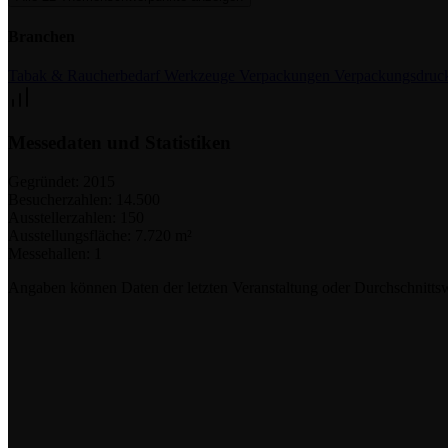
Branchen
Tabak & Raucherbedarf
Werkzeuge
Verpackungen
Verpackungsdruc
Messedaten und Statistiken
Gegründet:
2015
Besucherzahlen:
14.500
Ausstellerzahlen:
150
Ausstellungsfläche:
7.720 m²
Messehallen:
1
Angaben können Daten der letzten Veranstaltung oder Durchschnittsw