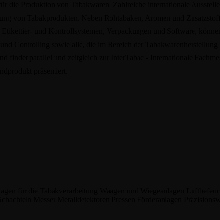
für die Produktion von Tabakwaren. Zahlreiche internationale Ausstell
stellung von Tabakprodukten. Neben Rohtabaken, Aromen und Zusatzstof
Etikettier- und Kontrollsystemen, Verpackungen und Software, können 
 Controlling sowie alle, die im Bereich der Tabakwarenherstellung tä
d findet parallel und zeitgleich zur
InterTabac
- Internationale Fachmes
dprodukt präsentiert.
.
agen für die Tabakverarbeitung
Waagen und Wiegeanlagen
Luftbefeu
Schachteln
Messer
Metalldetektoren
Pressen
Förderanlagen
Präzisions