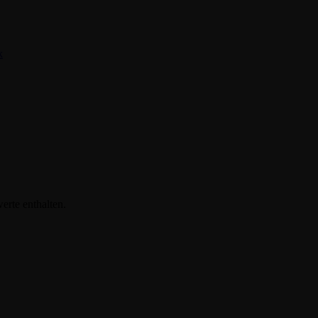
k
erte enthalten.