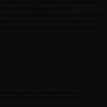
er präsentieren sich auf der InterSupply Messe Dortmund und zeigen
fen, Filter- und Trocknungssystemen, Abfüll- und
sich Facheinkäufer, Produktionsleiter, Produktentwickler, Fach- und
tig sind, auch über die Herstellung und Zulieferprodukte für E-
se für Tabakwaren & Raucherbedarf statt. So entsteht ein starkes
chter
Befüllungsmaschinen
Messgeräte
Maschinen zur
werkzeuge
Schneidewerkzeuge
Verpackungsmaschinen