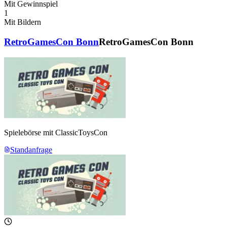
Mit Gewinnspiel
1
Mit Bildern
RetroGamesCon Bonn
RetroGamesCon Bonn
Spielebörse mit ClassicToysCon
Standanfrage