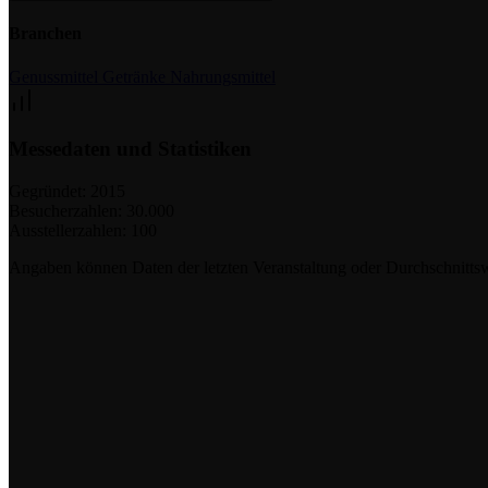
Branchen
Genussmittel
Getränke
Nahrungsmittel
Messedaten und Statistiken
Gegründet:
2015
Besucherzahlen:
30.000
Ausstellerzahlen:
100
Angaben können Daten der letzten Veranstaltung oder Durchschnittsw