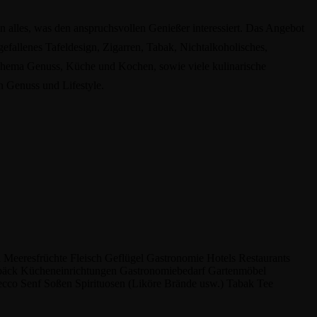
n alles, was den anspruchsvollen Genießer interessiert. Das Angebot
efallenes Tafeldesign, Zigarren, Tabak, Nichtalkoholisches,
hema Genuss, Küche und Kochen, sowie viele kulinarische
n Genuss und Lifestyle.
h
Meeresfrüchte
Fleisch
Geflügel
Gastronomie
Hotels
Restaurants
bäck
Kücheneinrichtungen
Gastronomiebedarf
Gartenmöbel
ecco
Senf
Soßen
Spirituosen (Liköre
Brände usw.)
Tabak
Tee