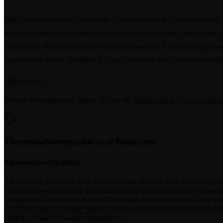
Das Gourmet Festival Köln ist die Gourmetmesse für Feinschmecker. Z
der Genussmesse Gourmet Festival umfasst dabei feine Lebensmittel, e
Schokolade, Kochzubehör und Küchenutensilien. Ein Showprogramm 
Spezialitäten in der "Foodtruck Gasse", machen das Gourmet Festiva
Weiterlesen
Weitere Informationen finden Sie auf der
Messeseite des Veranstalters
Themenschwerpunkte und Branchen
Themenschwerpunkte
Alkoholfreie Getränke
Säfte
Bio-Produkte
Biokost
Bier
Brot
Backwa
Catering
Gewürze
Honig
Internationale Spezialitäten
Kaffee
Käsepro
Grillgeräte
Kulinarische Reisen
Marmelade
Konfitüre
Obst
Getrockne
Tischdekoration
Floristik
Vegan Produkte
Vegetarische Produkte
Wei
Alle 62 Themenschwerpunkte anzeigen