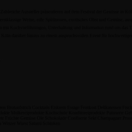
ahlreiche Aussteller präsentieren auf dem Festival der Genüsse in Köl
rstklassige Weine, edle Spirituosen, exotisches Obst und Gemüse, ausg
mit Kochvorführungen, Unterhaltung und Information rund um das T
l Köln darüber hinaus zu einem anspruchsvollen Event für hochwertige
.
ren
Brotaufstrich
Cocktails
Eiskrem
Essige
Feinkost
Delikatessen
Fisc
dukte
Molkereiprodukte
Kochschule
Konditoreiprodukte
Patisserie
Ge
te Früchte
Gemüse
Öle
Schokolade
Confiserie
Sekt
Champagner
Pros
n
Winzer
Wurst
Salami
Schinken