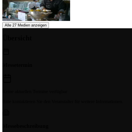
Alle 27 Medien anzeigen
Übersicht
Messetermin
Keine aktuellen Termine verfügbar
Bitte kontaktieren Sie den Veranstalter für weitere Informationen.
Messebeschreibung