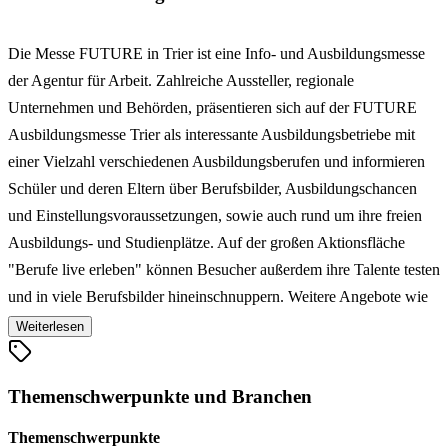
Die Messe FUTURE in Trier ist eine Info- und Ausbildungsmesse
der Agentur für Arbeit. Zahlreiche Aussteller, regionale
Unternehmen und Behörden, präsentieren sich auf der FUTURE
Ausbildungsmesse Trier als interessante Ausbildungsbetriebe mit
einer Vielzahl verschiedenen Ausbildungsberufen und informieren
Schüler und deren Eltern über Berufsbilder, Ausbildungschancen
und Einstellungsvoraussetzungen, sowie auch rund um ihre freien
Ausbildungs- und Studienplätze. Auf der großen Aktionsfläche
"Berufe live erleben" können Besucher außerdem ihre Talente testen
und in viele Berufsbilder hineinschnuppern. Weitere Angebote wie
ein Bewerbungsmappencheck, die Berufs- und Studienberatung, das
Weiterlesen
Bewerbungsfotoshooting und auch ein interessantes
Vortragsprogramm bieten auf der FUTURE Messe Trier zusätzlich
Themenschwerpunkte und Branchen
beste Voraussetzungen für den Berufseinstieg.
Themenschwerpunkte