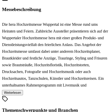
Messebeschreibung
Die hera Hochzeitsmesse Wuppertal ist eine Messe rund ums
Heiraten und Feiern. Zahlreiche Aussteller präsentieren sich auf der
Wuppertaler Hochzeitsmesse hera mit einer großen Produkt- und
Dienstleistungsvielfalt den feierlichen Anlass. Das Angebot der
Hochzeitsmesse umfasst dabei unter anderem Hochzeitsplaner,
Brautkleider und festliche Anzüge, Trauringe, Styling und Frisuren
sowie Brautsträuße, Hochzeitsfloristik, Hochzeitstorten,
Drucksachen, Fotografie und Hochzeitsmusik oder auch
Hochzeitsautos, Tanzschulen, Künstler und Hochzeitsreisen. Ein
unterhaltsames Rahmenprogramm mit Livemusik und
Modenschauen, die neuste Trends und traumhaft schöne Mode
Weiterlesen
zeigen, rundet das reichhaltige Angebot der Hochzeitsmesse hera
Wuppertal ab.
Themenschwerpunkte und Branchen