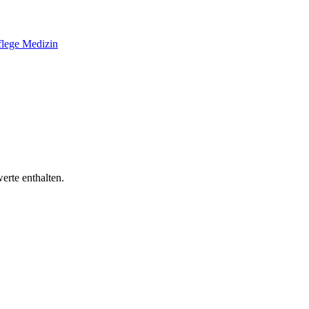
flege
Medizin
erte enthalten.