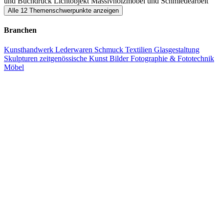
und Buchdruck
Lichtobjekt
Massivholzmöbel und Schmiedearbeit
Alle 12 Themenschwerpunkte anzeigen
Branchen
Kunsthandwerk
Lederwaren
Schmuck
Textilien
Glasgestaltung
Skulpturen
zeitgenössische Kunst
Bilder
Fotographie & Fototechnik
Möbel