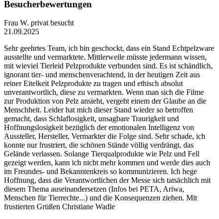
Besucherbewertungen
Frau W.
privat besucht
21.09.2025
Sehr geehrtes Team, ich bin geschockt, dass ein Stand Echtpelzware
ausstellte und vermarktete. Mittlerweile müsste jedermann wissen,
mit wieviel Tierleid Pelzprodukte verbunden sind. Es ist schändlich,
ignorant tier- und menschenverachtend, in der heutigen Zeit aus
reiner Eitelkeit Pelzprodukte zu tragen und ethisch absolut
unverantwortlich, diese zu vermarkten. Wenn man sich die Filme
zur Produktion von Pelz ansieht, vergeht einem der Glaube an die
Menschheit. Leider hat mich dieser Stand wieder so betroffen
gemacht, dass Schlaflosigkeit, unsagbare Traurigkeit und
Hoffnungslosigkeit bezüglich der emotionalen Intelligenz von
Aussteller, Hersteller, Vermarkter die Folge sind. Sehr schade, ich
konnte nur frustriert, die schönen Stände völlig verdrängt, das
Gelände verlassen. Solange Tierqualprodukte wie Pelz und Fell
gezeigt werden, kann ich nicht mehr kommen und werde dies auch
im Freundes- und Bekanntenkreis so kommunizieren. Ich hege
Hoffnung, dass die Verantwortlichen der Messe sich tatsächlich mit
diesem Thema auseinandersetzen (Infos bei PETA, Ariwa,
Menschen für Tierrechte...) und die Konsequenzen ziehen. Mit
frustierten Grüßen Christiane Wadle