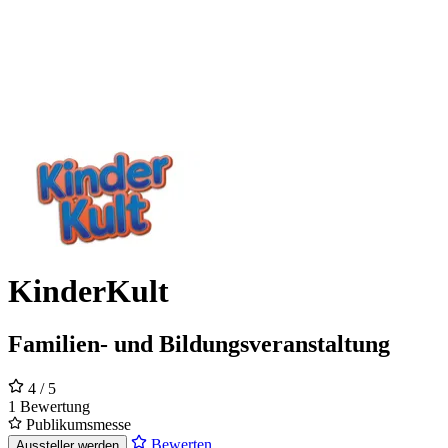
KinderKult
Familien- und Bildungsveranstaltung
4
/ 5
1 Bewertung
Publikumsmesse
Bewerten
Aussteller werden