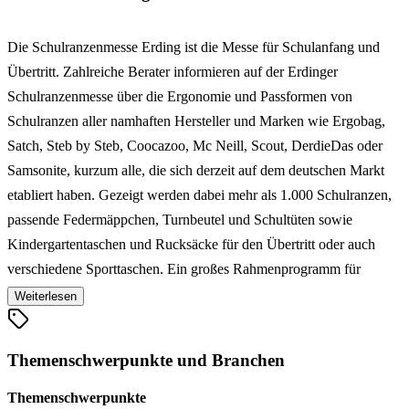
Die Schulranzenmesse Erding ist die Messe für Schulanfang und
Übertritt. Zahlreiche Berater informieren auf der Erdinger
Schulranzenmesse über die Ergonomie und Passformen von
Schulranzen aller namhaften Hersteller und Marken wie Ergobag,
Satch, Steb by Steb, Coocazoo, Mc Neill, Scout, DerdieDas oder
Samsonite, kurzum alle, die sich derzeit auf dem deutschen Markt
etabliert haben. Gezeigt werden dabei mehr als 1.000 Schulranzen,
passende Federmäppchen, Turnbeutel und Schultüten sowie
Kindergartentaschen und Rucksäcke für den Übertritt oder auch
verschiedene Sporttaschen. Ein großes Rahmenprogramm für
Vorschulkinder rundet das Angebot ab und macht den Besuch der
Weiterlesen
Schulranzenmesse in Erding darüber hinaus zu einem Erlebnis.
Themenschwerpunkte und Branchen
Themenschwerpunkte