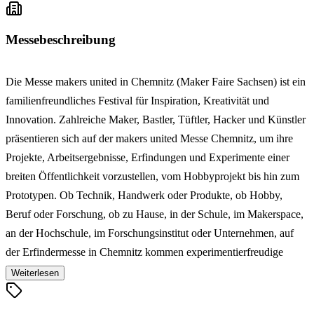
Messebeschreibung
Die Messe makers united in Chemnitz (Maker Faire Sachsen) ist ein
familienfreundliches Festival für Inspiration, Kreativität und
Innovation. Zahlreiche Maker, Bastler, Tüftler, Hacker und Künstler
präsentieren sich auf der makers united Messe Chemnitz, um ihre
Projekte, Arbeitsergebnisse, Erfindungen und Experimente einer
breiten Öffentlichkeit vorzustellen, vom Hobbyprojekt bis hin zum
Prototypen. Ob Technik, Handwerk oder Produkte, ob Hobby,
Beruf oder Forschung, ob zu Hause, in der Schule, im Makerspace,
an der Hochschule, im Forschungsinstitut oder Unternehmen, auf
der Erfindermesse in Chemnitz kommen experimentierfreudige
Selbermacher, Kreativköpfe, Querdenker und Technikenthusiasten
Weiterlesen
zusammen, knüpfen Kontakte und tauschen sich aus. Im Mittelpunkt
der Kreativmesse steht dabei Basteln, Bauen, Erfinden,