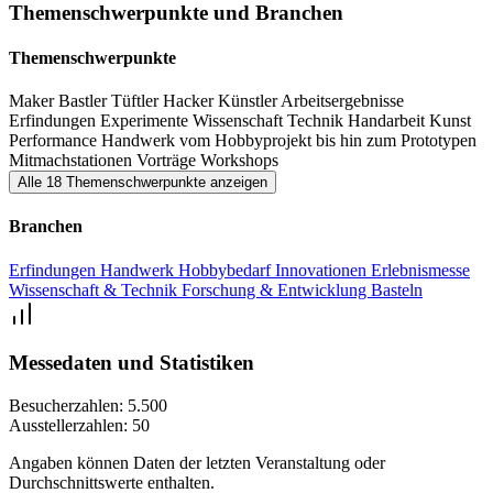
Themenschwerpunkte und Branchen
Experimentieren, Lernen, Recyceln, Inspirieren und Spaß haben.
Kinder, Schüler und Erwachsene werden zudem auf eine kreative
Themenschwerpunkte
und spielerische Weise für Wissenschaft, Technik und den lustvollen
Maker
Bastler
Tüftler
Hacker
Künstler
Arbeitsergebnisse
Umgang mit Materialen und Werkzeugen begeistert. Darüber hinaus
Erfindungen
Experimente
Wissenschaft
Technik
Handarbeit
Kunst
machen viele interessante Mitmachstationen, ein spannendes
Performance
Handwerk
vom Hobbyprojekt bis hin zum Prototypen
Mitmachstationen
Vorträge
Workshops
Vortragsprogramm sowie Workshops und faszinierende
Alle 18 Themenschwerpunkte anzeigen
Experimente die Sächsische makers united in Chemnitz zu einem
Branchen
familienfreundlichen Festival für Inspiration, Kreativität und
Innovation.
Erfindungen
Handwerk
Hobbybedarf
Innovationen
Erlebnismesse
Wissenschaft & Technik
Forschung & Entwicklung
Basteln
Messedaten und Statistiken
Besucherzahlen:
5.500
Ausstellerzahlen:
50
Angaben können Daten der letzten Veranstaltung oder
Durchschnittswerte enthalten.