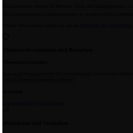
Hochzeitsmesse umfasst die Bereiche Braut- und Bräutigammode, Loca
abwechslungsreiches Rahmenprogramm im wunderschönen Ambiente de
Weitere Informationen finden Sie auf der
Messeseite des Veranstalters
Themenschwerpunkte und Branchen
Themenschwerpunkte
Brautmode
Bräutigammode
Hochzeitsfotografie
Dekorationen
Blume
Alle 14 Themenschwerpunkte anzeigen
Branchen
Hochzeitsbedarf
Event & Service
Messedaten und Statistiken