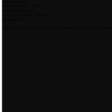
Gegründet:
2017
Besucherzahlen:
1.000
Ausstellerzahlen:
80
Ausstellungsfläche:
1.000 m²
Messehallen:
2
Angaben können Daten der letzten Veranstaltung oder Durchschnittsw