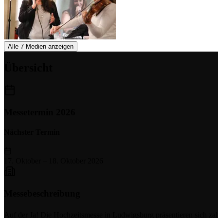
Alle 7 Medien anzeigen
Übersicht
Messetermin 2026
Nächster Termin
17. Oktober
–
18. Oktober 2026
Messebeschreibung
Auf der Ja! Die Hochzeitsmesse in Ludwigsburg präsentieren sich zah