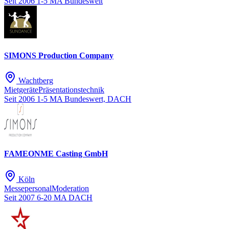
Seit 2006
1-5 MA
Bundesweit
SIMONS Production Company
Wachtberg
Mietgeräte
Präsentationstechnik
Seit 2006
1-5 MA
Bundeswert, DACH
FAMEONME Casting GmbH
Köln
Messepersonal
Moderation
Seit 2007
6-20 MA
DACH