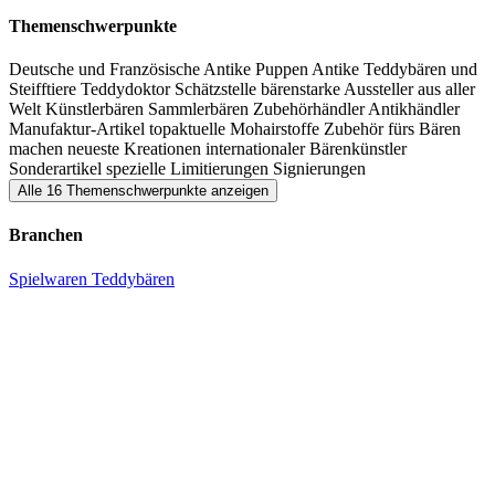
Antike Teddys ist auf der Puppe & Bär in Wiesbaden für alle etwas
Themenschwerpunkte
geboten.
Deutsche und Französische Antike Puppen
Antike Teddybären und
Steifftiere
Teddydoktor
Schätzstelle
bärenstarke Aussteller aus aller
Welt
Künstlerbären
Sammlerbären
Zubehörhändler
Antikhändler
Manufaktur-Artikel
topaktuelle Mohairstoffe
Zubehör fürs Bären
machen
neueste Kreationen internationaler Bärenkünstler
Sonderartikel
spezielle Limitierungen
Signierungen
Alle 16 Themenschwerpunkte anzeigen
Branchen
Spielwaren
Teddybären