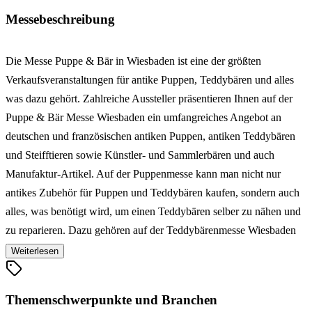
Messebeschreibung
Die Messe Puppe & Bär in Wiesbaden ist eine der größten
Verkaufsveranstaltungen für antike Puppen, Teddybären und alles
was dazu gehört. Zahlreiche Aussteller präsentieren Ihnen auf der
Puppe & Bär Messe Wiesbaden ein umfangreiches Angebot an
deutschen und französischen antiken Puppen, antiken Teddybären
und Steifftieren sowie Künstler- und Sammlerbären und auch
Manufaktur-Artikel. Auf der Puppenmesse kann man nicht nur
antikes Zubehör für Puppen und Teddybären kaufen, sondern auch
alles, was benötigt wird, um einen Teddybären selber zu nähen und
zu reparieren. Dazu gehören auf der Teddybärenmesse Wiesbaden
fertig zusammengestellte Bastelpackungen, Schnittmuster für
Weiterlesen
Teddybären, Mohairstoffe, Pfotenstoffe, Augen, Gelenke, Garne,
Brummstimmen, Kleidung für Teddybären, bärige Mitbringsel und
Themenschwerpunkte und Branchen
vieles mehr. Von Puppendoktor bis zur Schätzstelle für Puppen und