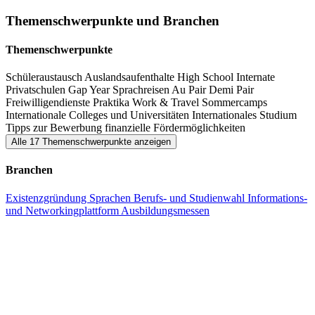
die Welt Messe in Hamburg werden zudem Stipendien
Themenschwerpunkte und Branchen
ausgeschrieben.
Themenschwerpunkte
Schüleraustausch
Auslandsaufenthalte
High School
Internate
Privatschulen
Gap Year
Sprachreisen
Au Pair
Demi Pair
Freiwilligendienste
Praktika
Work & Travel
Sommercamps
Internationale Colleges und Universitäten
Internationales Studium
Tipps zur Bewerbung
finanzielle Fördermöglichkeiten
Alle 17 Themenschwerpunkte anzeigen
Branchen
Existenzgründung
Sprachen
Berufs- und Studienwahl
Informations-
und Networkingplattform
Ausbildungsmessen