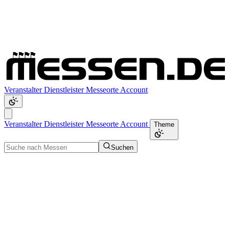
Veranstalter
Dienstleister
Messeorte
Account
Veranstalter
Dienstleister
Messeorte
Account
Theme
Suchen