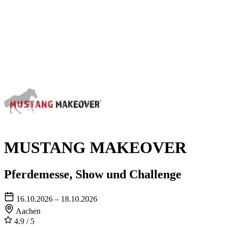
MUSTANG MAKEOVER
Pferdemesse, Show und Challenge
16.10.2026 – 18.10.2026
Aachen
4.9
/ 5