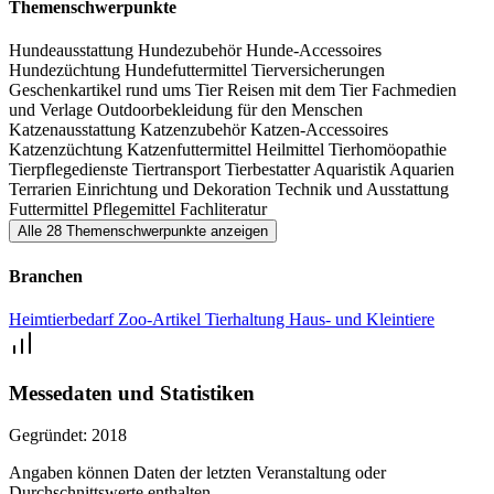
Themenschwerpunkte
Hundeausstattung
Hundezubehör
Hunde-Accessoires
Hundezüchtung
Hundefuttermittel
Tierversicherungen
Geschenkartikel rund ums Tier
Reisen mit dem Tier
Fachmedien
und Verlage
Outdoorbekleidung für den Menschen
Katzenausstattung
Katzenzubehör
Katzen-Accessoires
Katzenzüchtung
Katzenfuttermittel
Heilmittel
Tierhomöopathie
Tierpflegedienste
Tiertransport
Tierbestatter
Aquaristik
Aquarien
Terrarien
Einrichtung und Dekoration
Technik und Ausstattung
Futtermittel
Pflegemittel
Fachliteratur
Alle 28 Themenschwerpunkte anzeigen
Branchen
Heimtierbedarf
Zoo-Artikel
Tierhaltung
Haus- und Kleintiere
Messedaten und Statistiken
Gegründet:
2018
Angaben können Daten der letzten Veranstaltung oder
Durchschnittswerte enthalten.