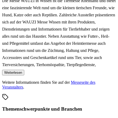
Die Messe WAUZI in Wissen ist die Tiermesse Rheinland und bietet
eine faszinierende Welt rund um die kleinen tierischen Freunde, wie
Hund, Katze oder auch Reptilien. Zahlreiche Aussteller präsentieren
sich auf der WAUZI Messe Wissen mit ihren Produkten,
Dienstleistungen und Informationen für Tierliebhaber und zeigen
alles rund um das Haustier. Neben Ausstattung wie Futter-, Heil-
und Pflegemittel umfasst das Angebot der Heimtiermesse auch
Informationen rund um die Züchtung, Haltung und Pflege,
Accessoires und Geschenkartikel rund ums Tier, sowie auch
Tierversicherungen, Tierhomöopathie, Tierpflegedienste,
Tierbestattungen und entsprechende Fachliteratur. Verschiedene
Weiterlesen
Highlights und ein attraktives Showprogramm runden die WAUZI
Weitere Informationen finden Sie auf der
Messeseite des
Tiermesse in Wissen ab.
Veranstalters
.
Themenschwerpunkte und Branchen