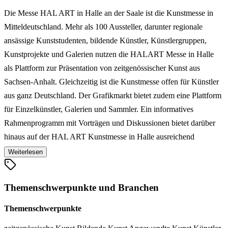
Die Messe HAL ART in Halle an der Saale ist die Kunstmesse in
Mitteldeutschland. Mehr als 100 Aussteller, darunter regionale
ansässige Kunststudenten, bildende Künstler, Künstlergruppen,
Kunstprojekte und Galerien nutzen die HALART Messe in Halle
als Plattform zur Präsentation von zeitgenössischer Kunst aus
Sachsen-Anhalt. Gleichzeitig ist die Kunstmesse offen für Künstler
aus ganz Deutschland. Der Grafikmarkt bietet zudem eine Plattform
für Einzelkünstler, Galerien und Sammler. Ein informatives
Rahmenprogramm mit Vorträgen und Diskussionen bietet darüber
hinaus auf der HAL ART Kunstmesse in Halle ausreichend
Gelegenheit zur Kommunikation zwischen Künstlern und
Weiterlesen
Besuchern und ergänzt das spannende Angebot der Verkaufs- und
Präsentationsplattform für ansässige Kunst.
Themenschwerpunkte und Branchen
Themenschwerpunkte