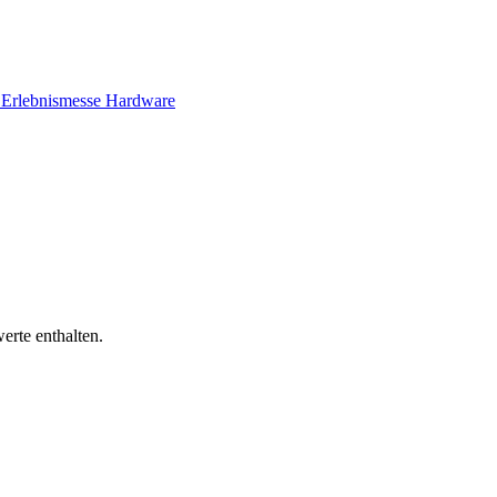
e
Erlebnismesse
Hardware
erte enthalten.