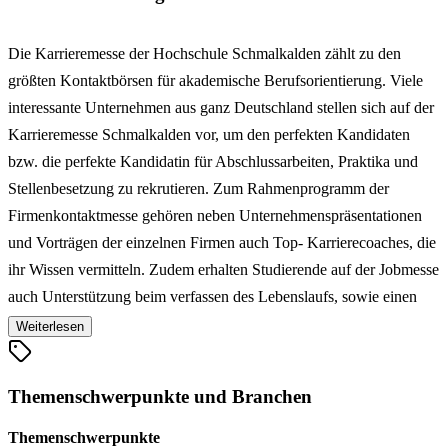
Die Karrieremesse der Hochschule Schmalkalden zählt zu den
größten Kontaktbörsen für akademische Berufsorientierung. Viele
interessante Unternehmen aus ganz Deutschland stellen sich auf der
Karrieremesse Schmalkalden vor, um den perfekten Kandidaten
bzw. die perfekte Kandidatin für Abschlussarbeiten, Praktika und
Stellenbesetzung zu rekrutieren. Zum Rahmenprogramm der
Firmenkontaktmesse gehören neben Unternehmenspräsentationen
und Vorträgen der einzelnen Firmen auch Top- Karrierecoaches, die
ihr Wissen vermitteln. Zudem erhalten Studierende auf der Jobmesse
auch Unterstützung beim verfassen des Lebenslaufs, sowie einen
kostenlosen Bewerbungsmappencheck von einigen Ausstellern. Die
Weiterlesen
Karrieremesse Schmalkalden ist die Plattform in Südthüringen, die
frühzeitig Unternehmen und den akademischen Nachwuchs
Themenschwerpunkte und Branchen
zusammen bringt.
Themenschwerpunkte