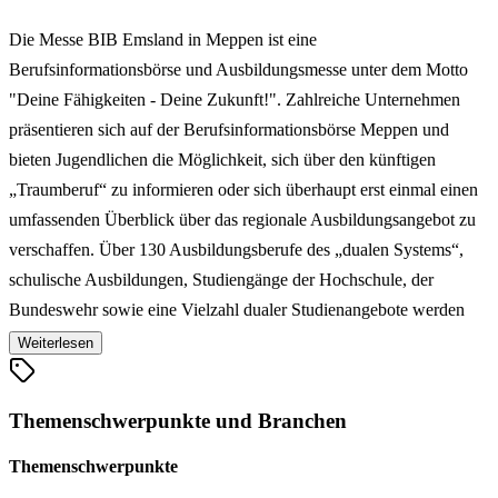
Die Messe BIB Emsland in Meppen ist eine
Berufsinformationsbörse und Ausbildungsmesse unter dem Motto
"Deine Fähigkeiten - Deine Zukunft!". Zahlreiche Unternehmen
präsentieren sich auf der Berufsinformationsbörse Meppen und
bieten Jugendlichen die Möglichkeit, sich über den künftigen
„Traumberuf“ zu informieren oder sich überhaupt erst einmal einen
umfassenden Überblick über das regionale Ausbildungsangebot zu
verschaffen. Über 130 Ausbildungsberufe des „dualen Systems“,
schulische Ausbildungen, Studiengänge der Hochschule, der
Bundeswehr sowie eine Vielzahl dualer Studienangebote werden
auf der BIB Emsland in Meppen präsentiert. Die
Weiterlesen
Berufsinformationsbörse (BIB Meppen) ist ein Wegweiser durch die
vielfältige Welt der Berufsausbildung. Sie bietet Hilfestellung an, um
Themenschwerpunkte und Branchen
sich frühzeitig über konkrete Anforderungen und Berufsinhalte zu
informieren und damit möglicherweise falsche Vorstellungen von
Themenschwerpunkte
Berufsbildern und Bewerbungschancen zu korrigieren, sie kann