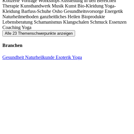
Konzerte
Vorträge
Workshops
Ausstellung in den Bereichen
Therapie
Kunsthandwerk
Musik
Kunst
Bio-Kleidung
Yoga-
Kleidung
Barfuss-Schuhe
Osho
Gesundheitsvorsorge
Energetik
Naturheilmethoden
ganzheitliches Heilen
Bioprodukte
Lebensberatung
Schamanismus
Klangschalen
Schmuck
Essenzen
Coaching
Yoga
Alle 23 Themenschwerpunkte anzeigen
Branchen
Gesundheit
Naturheilkunde
Esoterik
Yoga