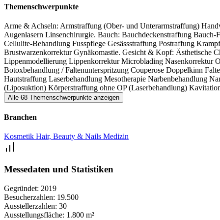
Themenschwerpunkte
Arme & Achseln: Armstraffung (Ober- und Unterarmstraffung)
Hand
Augenlasern
Linsenchirurgie. Bauch: Bauchdeckenstraffung
Bauch-F
Cellulite-Behandlung
Fusspflege
Gesässstraffung
Postraffung
Krampf
Brustwarzenkorrektur
Gynäkomastie. Gesicht & Kopf: Ästhetische C
Lippenmodellierung
Lippenkorrektur
Microblading
Nasenkorrektur
O
Botoxbehandlung / Faltenunterspritzung
Couperose
Doppelkinn
Falt
Hautstraffung
Laserbehandlung
Mesotherapie
Narbenbehandlung
Na
(Liposuktion)
Körperstraffung ohne OP (Laserbehandlung)
Kavitatio
Alle 68 Themenschwerpunkte anzeigen
Branchen
Kosmetik
Hair, Beauty & Nails
Medizin
Messedaten und Statistiken
Gegründet:
2019
Besucherzahlen:
19.500
Ausstellerzahlen:
30
Ausstellungsfläche:
1.800 m²