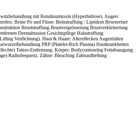
witzbehandlung mit Botulinumtoxin (Hyperhidrose). Augen:
reifen. Beine
Po und Füsse: Beinstraffung / Lipödem
Besenreiser
onstruktion
Bruststraffung
Brustvergrösserung
Brustverkleinerung
entfernen
Dermabrasion
Gesichtspflege
Halsstraffung
Lifting
Verdichtung). Haut & Haare: Altersflecken
Augenfalten
arwurzelbehandlung PRP (Platelet-Rich Plasma)
Hautkrankheiten
flechte)
Tattoo-Entfernung. Körper: Bodycontouring
Fettabsaugung
age)
Radiofrequenz. Zähne: Bleaching
Zahnaufhellung