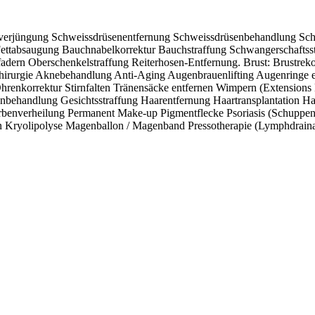
verjüngung
Schweissdrüsenentfernung
Schweissdrüsenbehandlung
Sch
ettabsaugung
Bauchnabelkorrektur
Bauchstraffung
Schwangerschaftsst
adern
Oberschenkelstraffung
Reiterhosen-Entfernung. Brust: Brustrek
hirurgie
Aknebehandlung
Anti-Aging
Augenbrauenlifting
Augenringe 
hrenkorrektur
Stirnfalten
Tränensäcke entfernen
Wimpern (Extensions
enbehandlung
Gesichtsstraffung
Haarentfernung
Haartransplantation
Ha
rbenverheilung
Permanent Make-up
Pigmentflecke
Psoriasis (Schuppen
n
Kryolipolyse
Magenballon / Magenband
Pressotherapie (Lymphdrain