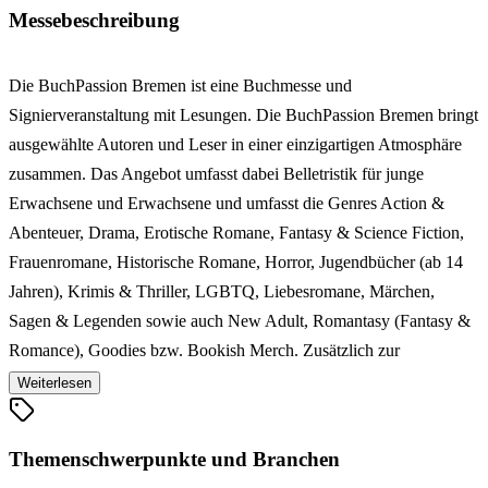
Messebeschreibung
Die BuchPassion Bremen ist eine Buchmesse und
Signierveranstaltung mit Lesungen. Die BuchPassion Bremen bringt
ausgewählte Autoren und Leser in einer einzigartigen Atmosphäre
zusammen. Das Angebot umfasst dabei Belletristik für junge
Erwachsene und Erwachsene und umfasst die Genres Action &
Abenteuer, Drama, Erotische Romane, Fantasy & Science Fiction,
Frauenromane, Historische Romane, Horror, Jugendbücher (ab 14
Jahren), Krimis & Thriller, LGBTQ, Liebesromane, Märchen,
Sagen & Legenden sowie auch New Adult, Romantasy (Fantasy &
Romance), Goodies bzw. Bookish Merch. Zusätzlich zur
Ausstellung werden verschiedene Lesungen in separaten
Weiterlesen
Lesungsräumen angeboten. Die BuchPassion Bremen verbindet die
schönsten Seiten einer Signierstunde auf einer Buchmesse und eines
Themenschwerpunkte und Branchen
Autorenauftritts in einer Buchhandlung zu einem einmaligen Event.