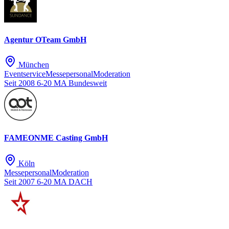
Agentur OTeam GmbH
München
Eventservice
Messepersonal
Moderation
Seit 2008
6-20 MA
Bundesweit
FAMEONME Casting GmbH
Köln
Messepersonal
Moderation
Seit 2007
6-20 MA
DACH