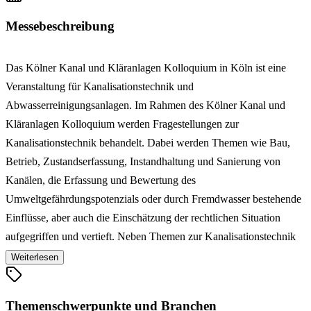
Messebeschreibung
Das Kölner Kanal und Kläranlagen Kolloquium in Köln ist eine
Veranstaltung für Kanalisationstechnik und
Abwasserreinigungsanlagen. Im Rahmen des Kölner Kanal und
Kläranlagen Kolloquium werden Fragestellungen zur
Kanalisationstechnik behandelt. Dabei werden Themen wie Bau,
Betrieb, Zustandserfassung, Instandhaltung und Sanierung von
Kanälen, die Erfassung und Bewertung des
Umweltgefährdungspotenzials oder durch Fremdwasser bestehende
Einflüsse, aber auch die Einschätzung der rechtlichen Situation
aufgegriffen und vertieft. Neben Themen zur Kanalisationstechnik
gehören auch aktuelle Fragen zu Technik, Betrieb und Unterhaltung
Weiterlesen
von Abwasserreinigungsanlagen zum Programm. Die Veranstaltung
bietet darüber hinaus durch die Vorstellung verschiedener Produkte
Themenschwerpunkte und Branchen