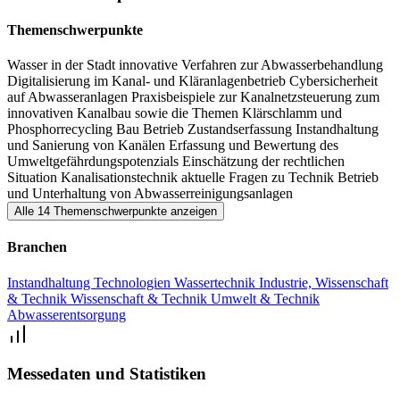
und Dienstleistungen von spezialisierten Ausstellern einen
interessanten und abwechslungsreichen Bezug zu den Vorträgen.
Themenschwerpunkte
Ein attraktives Rahmenprogramm sorgt zudem für den passenden
Wasser in der Stadt
innovative Verfahren zur Abwasserbehandlung
Ausklang des Kölner Kanal und Kläranlagen Kolloquium in Köln.
Digitalisierung im Kanal- und Kläranlagenbetrieb
Cybersicherheit
auf Abwasseranlagen
Praxisbeispiele zur Kanalnetzsteuerung
zum
innovativen Kanalbau sowie die Themen Klärschlamm und
Phosphorrecycling
Bau
Betrieb
Zustandserfassung
Instandhaltung
und Sanierung von Kanälen
Erfassung und Bewertung des
Umweltgefährdungspotenzials
Einschätzung der rechtlichen
Situation
Kanalisationstechnik aktuelle Fragen zu Technik
Betrieb
und Unterhaltung von Abwasserreinigungsanlagen
Alle 14 Themenschwerpunkte anzeigen
Branchen
Instandhaltung
Technologien
Wassertechnik
Industrie, Wissenschaft
& Technik
Wissenschaft & Technik
Umwelt & Technik
Abwasserentsorgung
Messedaten und Statistiken