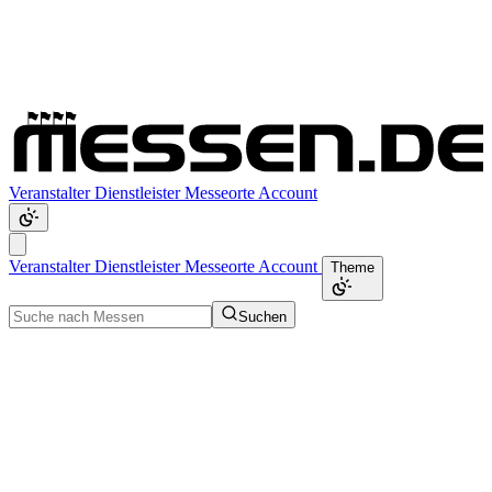
Veranstalter
Dienstleister
Messeorte
Account
Veranstalter
Dienstleister
Messeorte
Account
Theme
Suchen