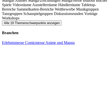
Mangas
Animes
Manga-Zeichnungen
Manga-Hefte
Buttons
Bücher
Spiele
Videoräume
Ausstellerräume
Händlerräume
Tabletop-
Bereiche
Sammelkarten-Bereiche
Wettbewerbe
Musikgruppen
Tanzgruppen
Schauspielgruppen
Diskussionsrunden
Vorträge
Workshops
Alle 19 Themenschwerpunkte anzeigen
Branchen
Erlebnismesse
Comicmesse
Anime und Manga